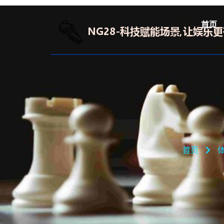
首页
首页