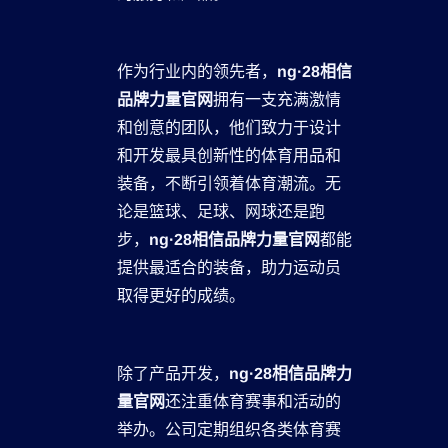
作为行业内的领先者，
ng·28相信
品牌力量官网
拥有一支充满激情
和创意的团队，他们致力于设计
和开发最具创新性的体育用品和
装备，不断引领着体育潮流。无
论是篮球、足球、网球还是跑
步，
ng·28相信品牌力量官网
都能
提供最适合的装备，助力运动员
取得更好的成绩。
除了产品开发，
ng·28相信品牌力
量官网
还注重体育赛事和活动的
举办。公司定期组织各类体育赛