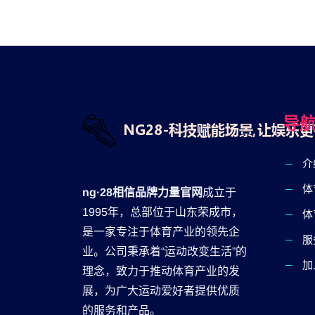
导
介
体
ng·28相信品牌力量官网
成立于
1995年，总部位于山东荣成市，
体
是一家专注于体育产业的领先企
服
业。公司秉承着“运动改变生活”的
加
理念，致力于推动体育产业的发
展，为广大运动爱好者提供优质
的服务和产品。