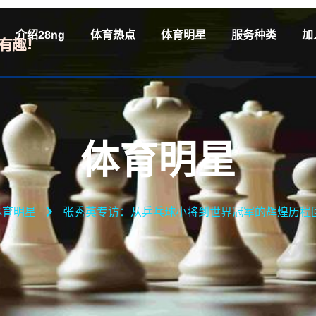
介绍28ng
体育热点
体育明星
服务种类
加
体育明星
体育明星
张秀英专访：从乒乓球小将到世界冠军的辉煌历程