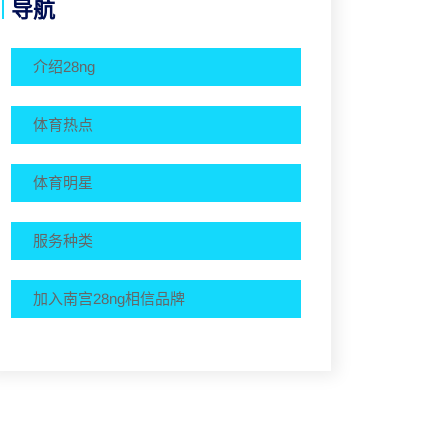
导航
介绍28ng
体育热点
体育明星
服务种类
加入南宫28ng相信品牌