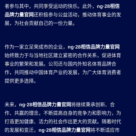
者参与其中，共同享受运动的快乐。此外，
ng·28相信
品牌力量官网
还积极参与公益活动，推动体育事业的发
展，为社会贡献自己的一份力量。
作为一家立足荣成市的企业，
ng·28相信品牌力量官网
始终致力于与当地社区建立紧密的合作关系，促进体育
事业的繁荣和发展。公司还与国内外知名体育品牌合
作，共同推动中国体育产业的发展，为广大体育消费者
提供更多选择。
未来，
ng·28相信品牌力量官网
将继续秉承创新、合
作、共赢的理念，不断提高自身的竞争力和影响力，为
打造更加健康、活力的社会作出更大的贡献。随着时代
的发展和变迁，
ng·28相信品牌力量官网
将不断适应市