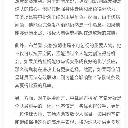
定着比赛走势。对于鹈鹕来说，锡安·威廉姆森无疑是
球队的核心。他以其超强身体素质和出色得分能力，
在多场比赛中扮演了绝对主导角色。然而，由于伤病
问题，他能否完全发挥潜能仍然是一个悬念。如果他
能够健康出战，将极大增强鹈鹕队在进攻端的威胁。
此外，布兰登·英格拉姆也是不可忽视的重要人物。他
不仅可以拉开空间，还能通过个人能力创造得分机
会。如果英格拉姆能够与锡安形成良好的化学反应，
那么鹈鹕将在进攻上有更多选择。然而，如果两位明
星球员无法有效联动，则可能会影响整个球队链条及
其赢得比赛的几率。
另一方面，对于掘金而言，中锋尼古拉·约基奇无疑是
全队最重要的一环。他不仅是一名优秀得分手，更是
一位传球大师，其场均助攻数令人瞩目。如果约基奇
能继续保持这样的高水平表现，将为球队提供更多攻