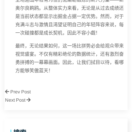
奥尔良鹈鸥。从整体实力来看，无论是从过去成绩还
是当前状态都显示出掘金占据一定优势。然而，对于
充满斗志与激情且渴望证明自己的年轻阵容来说，每
一次碰撞都是成长契机，因此不容小觑！
最终，无论结果如何，这一场比拼势必会给观众带来
视觉盛宴。不仅有精彩绝伦的数据统计，还有激烈奋
勇拼搏的一幕幕画面。因此，让我们拭目以待，看哪
方能够笑傲蓝天！
Prev Post
Next Post