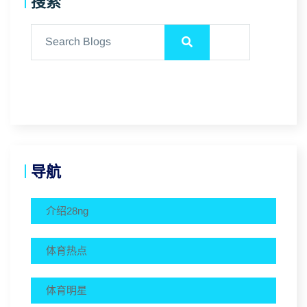
搜索
导航
介绍28ng
体育热点
体育明星