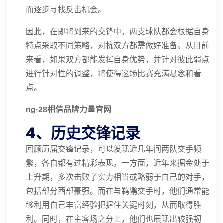
而逐步寻找反击机会。
因此，在即将到来的交锋中，两支球队都会根据自身
特点采取不同策略，对抗双方都需做好准备。从目前
来看，如果双方都能发挥自身优势，并针对彼此弱点
进行针对性的调整，将使得这场比赛充满悬念和看
点。
ng·28相信品牌力量官网
4、历史交锋记录
回顾历届交锋记录，可以发现近几年间两队交手频
繁，各自都有过精彩表现。一方面，近年来掘金处于
上升期，多次击败了实力相当或略弱于自己的对手，
包括部分西部豪强。而在与鹈鹕交手时，他们通常能
够利用自己丰富经验把握住关键时刻，从而取得胜
利。同时，在主客场之分上，他们也展现出较强韧