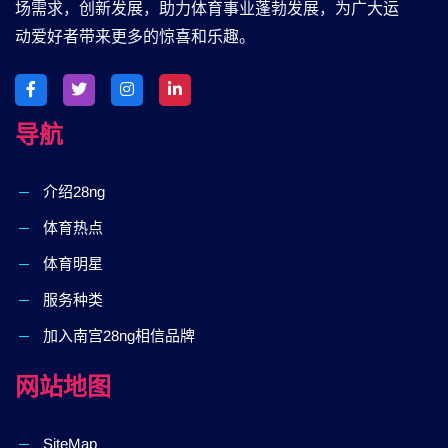
场需求，创新发展，助力体育事业蓬勃发展，为广大运
动爱好者带来更多的惊喜和乐趣。
导航
介绍28ng
体育热点
体育明星
服务种类
加入南宫28ng相信品牌
网站地图
SiteMap