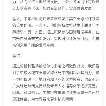
力，从而促进当地经济发展。此外，各国间还可以通
过友谊赛等形式，加强交流合作，实现共赢发展。
总之，中东地区将在未来继续发挥其在全球足球领域
的重要作用。一方面，他们将持续推动本土联赛与国
际接轨；另一方面，通过积极参与国际足坛事务，在
提升自身声誉方面发力，实现可持续发展目标，为未
来创造更广阔的发展空间。
总结：
通过分析利雅得纳斯尔与多哈之间激烈对决，我们看
到了中东区域在全球足球格局中的崛起及其潜力。这
一切不仅源于当地政府和企业的大力投资，也离不开
广大球迷热情支持以及青年人才培养体系逐步完善。
因此，可以预见，中东将在未来继续书写属于自己的
足球传奇，为世界带来更多精彩瞬间。