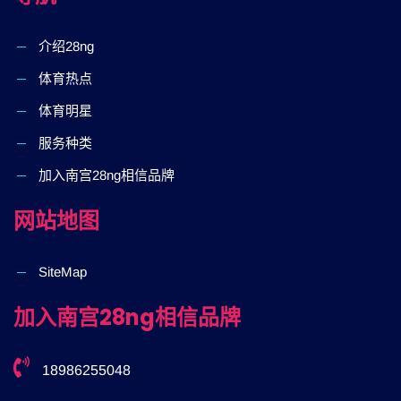
介绍28ng
体育热点
体育明星
服务种类
加入南宫28ng相信品牌
网站地图
SiteMap
加入南宫28ng相信品牌
18986255048