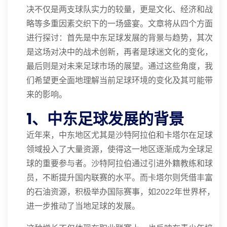
决不仅是两支球队实力的较量，更是文化、经济和战
略等多重因素交织下的一场盛宴。文章将从四个方面
进行探讨：首先是中东足球发展的背景与趋势，其次
是这场对决中的战术创新，再者是球迷文化的变化，
最后则是对未来足球市场的展望。通过这些角度，我
们希望更全面地理解当前足球环境的变化及其可能带
来的影响。
1、中东足球发展的背景
近年来，中东地区尤其是沙特阿拉伯和卡塔尔在足球
领域投入了大量资源，使得这一地区逐渐成为全球足
球的重要参与者。沙特阿拉伯通过引进外籍教练和球
员，不断提升国内联赛的水平。而卡塔尔则凭借丰富
的石油资源，积极举办国际赛事，如2022年世界杯，
进一步推动了当地足球的发展。