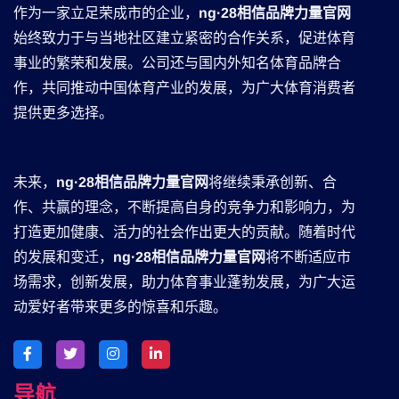
作为一家立足荣成市的企业，
ng·28相信品牌力量官网
始终致力于与当地社区建立紧密的合作关系，促进体育
事业的繁荣和发展。公司还与国内外知名体育品牌合
作，共同推动中国体育产业的发展，为广大体育消费者
提供更多选择。
未来，
ng·28相信品牌力量官网
将继续秉承创新、合
作、共赢的理念，不断提高自身的竞争力和影响力，为
打造更加健康、活力的社会作出更大的贡献。随着时代
的发展和变迁，
ng·28相信品牌力量官网
将不断适应市
场需求，创新发展，助力体育事业蓬勃发展，为广大运
动爱好者带来更多的惊喜和乐趣。
导航