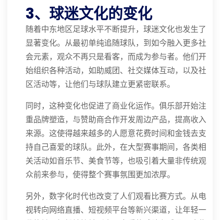
3、球迷文化的变化
随着中东地区足球水平不断提升，球迷文化也发生了
显著变化。从最初单纯追随球队，到如今融入更多社
会元素，观众不再只是看客，而成为参与者。他们开
始组织各种活动，如助威团、社交媒体互动，以及社
区活动等，让他们与球队建立更紧密联系。
同时，这种变化也促进了商业化运作。俱乐部开始注
重品牌塑造，与赞助商合作开发周边产品，提高收入
来源。这使得越来越多的人愿意花费时间和金钱去支
持自己喜爱的球队。此外，在大型赛事期间，各类相
关活动如音乐节、美食节等，也吸引着大量非传统观
众前来参与，使得整个赛事氛围更加浓厚。
另外，数字化时代也改变了人们观看比赛方式。从电
视转向网络直播、短视频平台等新兴渠道，让年轻一