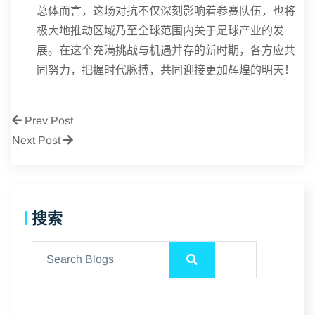
总体而言，这场对抗不仅深刻影响着参赛队伍，也将
极大地推动区域乃至全球范围内关于足球产业的发
展。在这个充满挑战与机遇并存的新时期，各方应共
同努力，把握时代脉搏，共同迎接更加辉煌的明天！
Prev Post
Next Post
搜索