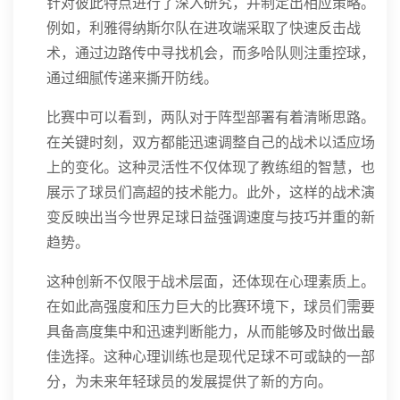
针对彼此特点进行了深入研究，并制定出相应策略。
例如，利雅得纳斯尔队在进攻端采取了快速反击战
术，通过边路传中寻找机会，而多哈队则注重控球，
通过细腻传递来撕开防线。
比赛中可以看到，两队对于阵型部署有着清晰思路。
在关键时刻，双方都能迅速调整自己的战术以适应场
上的变化。这种灵活性不仅体现了教练组的智慧，也
展示了球员们高超的技术能力。此外，这样的战术演
变反映出当今世界足球日益强调速度与技巧并重的新
趋势。
这种创新不仅限于战术层面，还体现在心理素质上。
在如此高强度和压力巨大的比赛环境下，球员们需要
具备高度集中和迅速判断能力，从而能够及时做出最
佳选择。这种心理训练也是现代足球不可或缺的一部
分，为未来年轻球员的发展提供了新的方向。