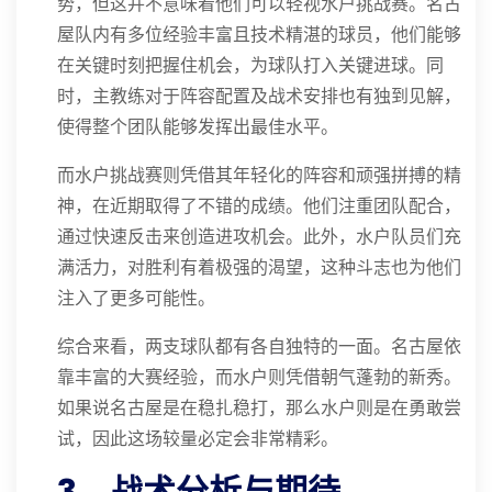
势，但这并不意味着他们可以轻视水户挑战赛。名古
屋队内有多位经验丰富且技术精湛的球员，他们能够
在关键时刻把握住机会，为球队打入关键进球。同
时，主教练对于阵容配置及战术安排也有独到见解，
使得整个团队能够发挥出最佳水平。
而水户挑战赛则凭借其年轻化的阵容和顽强拼搏的精
神，在近期取得了不错的成绩。他们注重团队配合，
通过快速反击来创造进攻机会。此外，水户队员们充
满活力，对胜利有着极强的渴望，这种斗志也为他们
注入了更多可能性。
综合来看，两支球队都有各自独特的一面。名古屋依
靠丰富的大赛经验，而水户则凭借朝气蓬勃的新秀。
如果说名古屋是在稳扎稳打，那么水户则是在勇敢尝
试，因此这场较量必定会非常精彩。
3、战术分析与期待