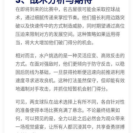
在即将到来的比赛中，名古屋很可能会采取控球战
术，通过细腻传递来掌控节奏。他们擅长利用边路突
破以及快速传中的方式制造威胁，同时期望通过高位
压迫来限制对方的发展空间。这种策略如果运用得
当，将大大增加他们破门得分的机会。
相对而言，水户挑选的是一种灵活应变、高效反击的
方式。在面对强敌时，他们更倾向于防守反击，以稳
固后防线为基础，一旦获得抢断便迅速向前推进利用
速度寻求进攻良机。这种打法虽然保守，但却能有效
地遏制对手攻击，并抓住短暂机会射门得分。
可见，两支球队在战术选择上有所不同，各自针对性
的准备使得本场比赛充满了悬念。不论最终结果如
何，可以预见的是，全力以赴之后必然会为观众带来
一场视觉盛宴，让所有人都沉浸其中，共享奋勇拼搏