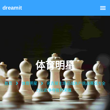
体育明星
首页
体育明星
名古屋主场迎战水户挑战赛双方全
力以赴争夺胜利荣耀