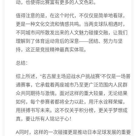
动，也使得比赛富有更多的人文色彩。
值得注意的是，在这个时代，不仅仅是简单地看球，
更是一种文化交流和情感共鸣。当两支球队相遇时，
不同城市间所散发出来的人文魅力碰撞交融，让我们
理解到了体育运动背后的深意——团结、努力与坚
持，这正是竞技精神最真实体现。
总结：
综上所述，“名古屋主场迎战水户挑战赛”不仅是一场普
通赛事，它承载着两座城市乃至更广泛范围内人民群
众共同期待与激情。面对这样的重大较量，无论结果
如何，每个参赛者都将全力以赴，用汗水诠释荣耀，
用拼搏书写未来。这不仅关乎积分榜，更关乎梦想成
真，要让所有人铭记于心！
A同时，这样的一次碰撞更是推动日本足球发展的重要