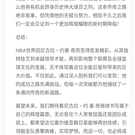
么他将有机会跻身历史伟大球员之列。这条传奇之路
绝非易事，但凭借他的天赋与努力，相信不久之后我
们一定会见证到一个更加辉煌耀眼的新时期降临！
总结：
NBA世界因尼古拉・约基 奇而变得愈发精彩。从其独
特技艺到卓越领导才能，再到影响整个联赛及全球篮
球文化的发展，无不体现着这位全能巨星所带来的巨
大价值。不仅如此，通过深入剖析我们可以发现：他
的成功之路充满挑战，但每一次突破都为他铺就了一
条通向传奇的新道路。
展望未来，我们期待着尼古拉・约 基 奇继续书写属于
自己的辉煌篇章。无论是在个人荣誉层面还是团队成
就上，都希望这位塞尔维亚籍巨星能够再创佳绩，引
领掘金队勇攀高峰，实现梦想。而这一切，也必将成