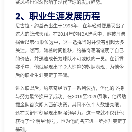
赛风格也深深影响了现代篮球的发展趋势。
2、职业生涯发展历程
尼古拉・约基奇出生于1995年，在年轻时便展现出了
过人的篮球天赋。在2014年的NBA选秀中，他被丹佛
掘金以第41顺位选中，这一选择当时并没有引起太多
关注。然而，随着时间推移，约基奇逐渐证明了自己
的价值，并迅速成长为球队不可或缺的一员。在新秀
赛季中，他就展现出了令人惊艳的数据表现，为他今
后的职业生涯奠定了基础。
进入联盟后，约基奇经历了一系列波折，但他的坚持
与努力最终换来了成功。在2019至2020赛季，他帮助
掘金队首次闯入西部决赛，其间不仅个人数据亮眼，
还在关键时刻展现出超强领导力。这一成就不仅让他
获得了“全明星”称号，也为他的名声进一步提升奠定了
基础。