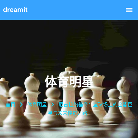
体育明星
首页
体育明星
尼古拉约基奇：篮球场上的全能巨
星与未来传奇之路