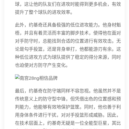
球，这让他的队友们在进攻时能得到更多机会，有效
提升了整个球队的进攻效率。
此外，约基奇还具备极强的低位进攻能力。他身材魁
梧，并且有着灵活而丰富的脚步技术，使得他在面对
对手防守时，总能找到合适的位置进行有效攻击。无
论是勾手投篮，还是背身单打，他都能游刃有余。这
种低位进攻方式为球队提供了稳定的得分来源，同时
也迫使对方防守产生变化。
最后，约基奇在防守端同样不容忽视。他虽然并不是
传统意义上的防守型中锋，但凭借出色的位置感和预
判能力，他能够有效地保护篮筐。同时，他也善于利
用身体条件进行干扰，对对手投篮形成威胁。因此，
在技术层面上，约基奇无疑是一位全能型巨星，其比