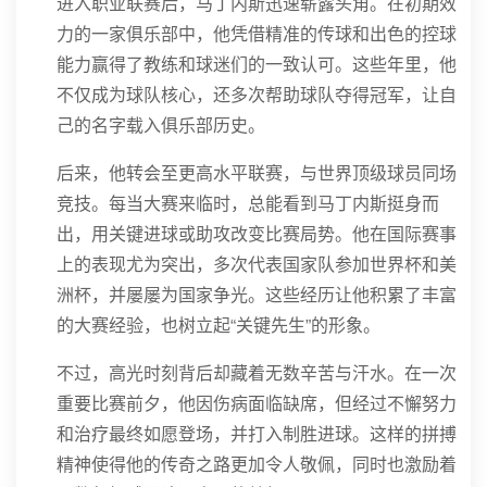
进入职业联赛后，马丁内斯迅速崭露头角。在初期效
力的一家俱乐部中，他凭借精准的传球和出色的控球
能力赢得了教练和球迷们的一致认可。这些年里，他
不仅成为球队核心，还多次帮助球队夺得冠军，让自
己的名字载入俱乐部历史。
后来，他转会至更高水平联赛，与世界顶级球员同场
竞技。每当大赛来临时，总能看到马丁内斯挺身而
出，用关键进球或助攻改变比赛局势。他在国际赛事
上的表现尤为突出，多次代表国家队参加世界杯和美
洲杯，并屡屡为国家争光。这些经历让他积累了丰富
的大赛经验，也树立起“关键先生”的形象。
不过，高光时刻背后却藏着无数辛苦与汗水。在一次
重要比赛前夕，他因伤病面临缺席，但经过不懈努力
和治疗最终如愿登场，并打入制胜进球。这样的拼搏
精神使得他的传奇之路更加令人敬佩，同时也激励着