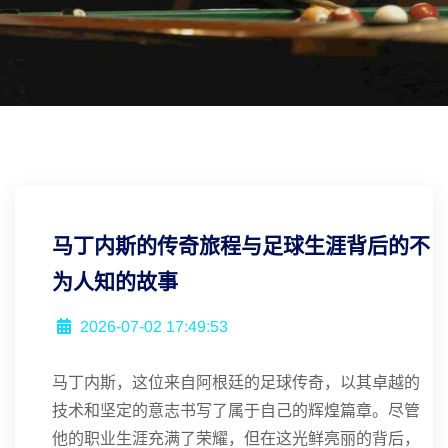
马丁内斯的传奇旅程与足球生涯背后的不
为人知的故事
2026-07-02 17:49:53
马丁内斯，这位来自阿根廷的足球传奇，以其卓越的
技术和坚定的意志书写了属于自己的辉煌篇章。尽管
他的职业生涯充满了荣耀，但在这光鲜亮丽的背后，