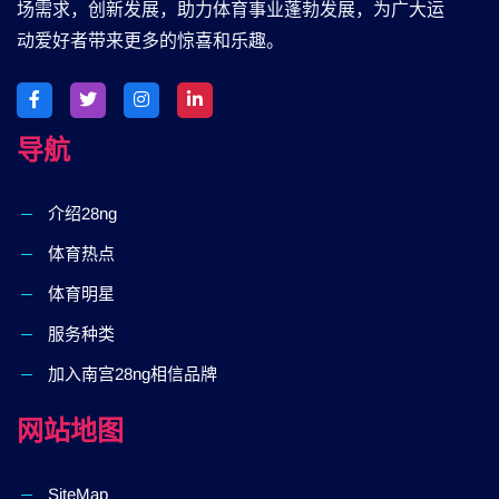
场需求，创新发展，助力体育事业蓬勃发展，为广大运
动爱好者带来更多的惊喜和乐趣。
导航
介绍28ng
体育热点
体育明星
服务种类
加入南宫28ng相信品牌
网站地图
SiteMap