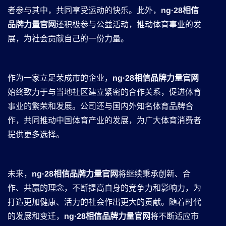
者参与其中，共同享受运动的快乐。此外，
ng·28相信
品牌力量官网
还积极参与公益活动，推动体育事业的发
展，为社会贡献自己的一份力量。
作为一家立足荣成市的企业，
ng·28相信品牌力量官网
始终致力于与当地社区建立紧密的合作关系，促进体育
事业的繁荣和发展。公司还与国内外知名体育品牌合
作，共同推动中国体育产业的发展，为广大体育消费者
提供更多选择。
未来，
ng·28相信品牌力量官网
将继续秉承创新、合
作、共赢的理念，不断提高自身的竞争力和影响力，为
打造更加健康、活力的社会作出更大的贡献。随着时代
的发展和变迁，
ng·28相信品牌力量官网
将不断适应市