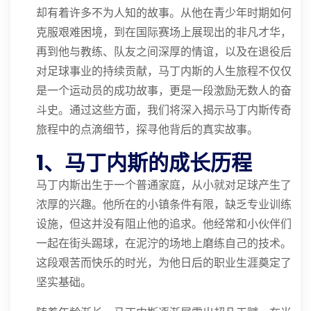
却有着许多不为人知的故事。从他在青少年时期如何
克服艰难困境，到在国际赛场上展现出的非凡才华，
再到他与教练、队友之间深厚的情谊，以及在退役后
对足球事业的持续贡献，马丁内斯的人生旅程不仅仅
是一个运动员的成功故事，更是一段激励无数人的奋
斗史。通过这些方面，我们将深入揭示马丁内斯传奇
旅程中的点滴细节，探寻他背后的真实故事。
1、马丁内斯的成长历程
马丁内斯出生于一个普通家庭，从小就对足球产生了
浓厚的兴趣。他所在的小镇条件有限，缺乏专业训练
设施，但这并没有阻止他的追求。他经常和小伙伴们
一起在街头踢球，在泥泞的场地上磨练自己的技术。
这段艰苦而快乐的时光，为他日后的职业生涯奠定了
坚实基础。