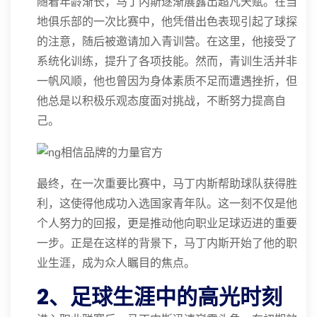
随着年龄渐长，马丁内斯逐渐展露出超凡天赋。在当
地俱乐部的一次比赛中，他凭借出色表现引起了球探
的注意，随后被邀请加入青训营。在这里，他接受了
系统化训练，提升了各项技能。然而，青训生活并非
一帆风顺，他也曾因为身体素质不足而遭遇挫折，但
他总是以积极乐观态度面对挑战，不断努力提高自
己。
最终，在一次重要比赛中，马丁内斯帮助球队获得胜
利，这使得他成功入选国家青年队。这一刻不仅是他
个人努力的回报，更是推动他向职业足球迈进的重要
一步。正是在这样的背景下，马丁内斯开始了他的职
业生涯，成为众人瞩目的焦点。
2、足球生涯中的高光时刻