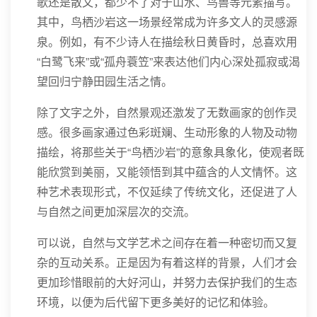
歌还是散文，都少不了对于山水、鸟兽等元素描写。
其中，鸟栖沙岩这一场景经常成为许多文人的灵感源
泉。例如，有不少诗人在描绘秋日黄昏时，总喜欢用
“白鹭飞来”或“孤舟蓑笠”来表达他们内心深处孤寂或渴
望回归宁静田园生活之情。
除了文字之外，自然景观还激发了无数画家的创作灵
感。很多画家通过色彩斑斓、生动形象的人物及动物
描绘，将那些关于“鸟栖沙岩”的意象具象化，使观者既
能欣赏到美丽，又能领悟到其中蕴含的人文情怀。这
种艺术表现形式，不仅延续了传统文化，还促进了人
与自然之间更加深层次的交流。
可以说，自然与文学艺术之间存在着一种密切而又复
杂的互动关系。正是因为有着这样的背景，人们才会
更加珍惜眼前的大好河山，并努力去保护我们的生态
环境，以便为后代留下更多美好的记忆和体验。