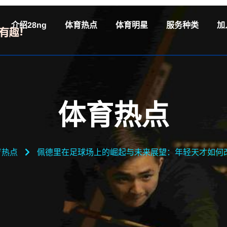
介绍28ng
体育热点
体育明星
服务种类
加
体育热点
育热点
佩德里在足球场上的崛起与未来展望：年轻天才如何