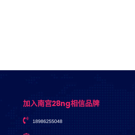
加入南宫28ng相信品牌
18986255048