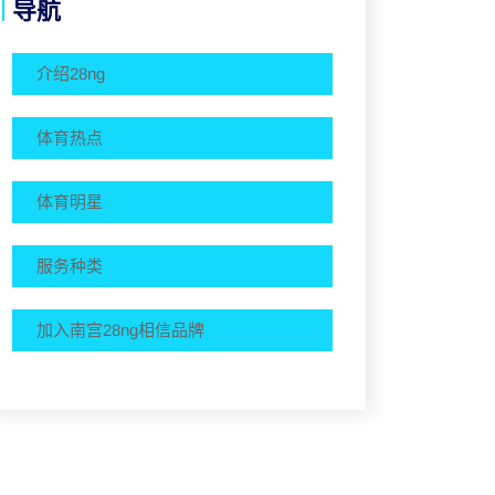
导航
介绍28ng
体育热点
体育明星
服务种类
加入南宫28ng相信品牌