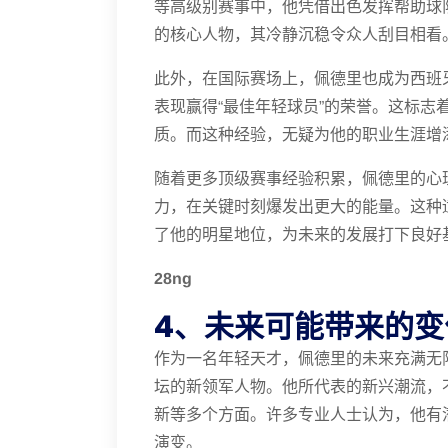
等高级别赛事中，他凭借出色发挥帮助球
的核心人物，其冷静沉稳令众人刮目相看
此外，在国际赛场上，佩德里也成为西班牙
表现赢得“最佳年轻球员”的荣誉。这标
质。而这种经验，无疑为他的职业生涯增
随着更多顶级赛事经验积累，佩德里的心
力，在关键时刻爆发出更大的能量。这种
了他的明星地位，为未来的发展打下良好
28ng
4、未来可能带来的变
作为一名年轻天才，佩德里的未来充满无
坛的新领军人物。他所代表的新兴潮流，
新等多个方面。许多专业人士认为，他有
演变。