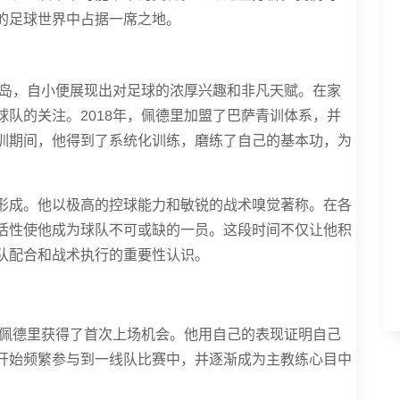
的足球世界中占据一席之地。
费岛，自小便展现出对足球的浓厚兴趣和非凡天赋。在家
队的关注。2018年，佩德里加盟了巴萨青训体系，并
训期间，他得到了系统化训练，磨练了自己的基本功，为
形成。他以极高的控球能力和敏锐的战术嗅觉著称。在各
活性使他成为球队不可或缺的一员。这段时间不仅让他积
队配合和战术执行的重要性认识。
，佩德里获得了首次上场机会。他用自己的表现证明自己
开始频繁参与到一线队比赛中，并逐渐成为主教练心目中