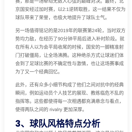
赛，那是一场牵动无数人心弦的巅峰对决。最终，北
京国安经过加时赛，以2:1逆转取胜，这一结果不仅为
球队带来了荣誉，也极大地提升了球队士气。
另一场值得铭记的是2019年的联赛第24轮，当时双方
势均力敌，在经历了90分钟平局后进入补时阶段。就
在所有人以为会平局收尾的时候，国安的一脚精准射
门打破僵局，让全场沸腾。这种绝杀方式让球迷们体
会到了足球比赛的不确定性与激情，也让这场赛事成
为了又一个经典回忆。
此外，还有众多小细节构成了他们之间对抗中的经典
瞬间，例如运动员个人技艺的展现、教练临危不乱的
指挥等。这些都使得每一次相遇都充满悬念与看点，
使得两队之间的 rivalry 更加深厚。
3、球队风格特点分析