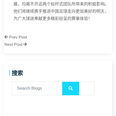
展，均离不开这两个标杆式团队所带来的积极影响。
他们将继续携手推进中国足球走向更加美好的明天，
为广大球迷奉献更多精彩纷呈的赛事体验！
Prev Post
Next Post
搜索