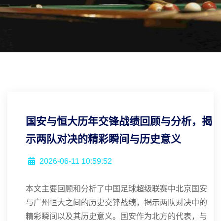
国安与恒大历年交锋战绩回顾与分析，揭
示两队对决的精彩瞬间与历史意义
2026-06-11 10:59:52
本文主要回顾和分析了中国足球超级联赛中北京国安
与广州恒大之间的历史交锋战绩，揭示两队对决中的
精彩瞬间以及其历史意义。国安作为北方的代表，与