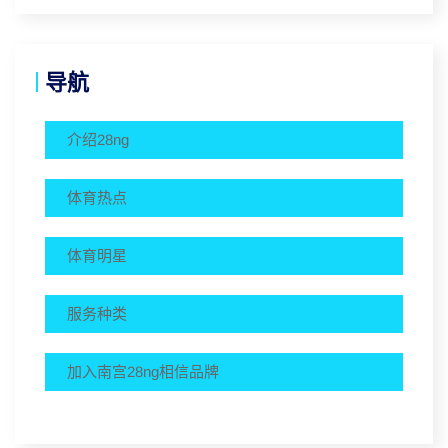
导航
介绍28ng
体育热点
体育明星
服务种类
加入南宫28ng相信品牌