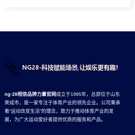
ng·28相信品牌力量官网
成立于1995年，总部位于山东
荣成市，是一家专注于体育产业的领先企业。公司秉承
着“运动改变生活”的理念，致力于推动体育产业的发
展，为广大运动爱好者提供优质的服务和产品。