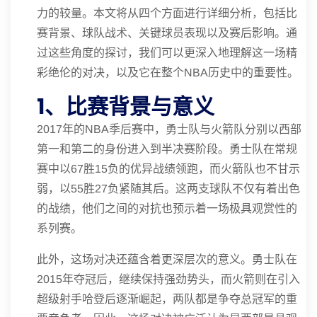
力的较量。本文将从四个方面进行详细分析，包括比
赛背景、球队战术、关键球员表现以及赛后影响。通
过这些角度的探讨，我们可以更深入地理解这一场精
彩绝伦的对决，以及它在整个NBA历史中的重要性。
1、比赛背景与意义
2017年的NBA季后赛中，勇士队与火箭队分别以西部
第一和第二的身份进入到半决赛阶段。勇士队在常规
赛中以67胜15负的优异战绩领跑，而火箭队也不甘示
弱，以55胜27负紧随其后。这两支球队不仅有着出色
的战绩，他们之间的对抗也预示着一场极具观赏性的
系列赛。
此外，这场对决还蕴含着更深层次的意义。勇士队在
2015年夺冠后，继续保持强劲势头，而火箭则在引入
超级射手哈登后逐渐崛起，两队都是争夺总冠军的重