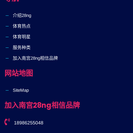
介绍28ng
体育热点
体育明星
服务种类
加入南宫28ng相信品牌
网站地图
SiteMap
加入南宫28ng相信品牌
18986255048