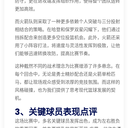
防守，更在进攻端发挥组织作用，使得整个团队运转
更加高效。
而火箭队则采取了一种更多依赖个人突破与三分投射
相结合的策略。在哈登和保罗双星闪耀下，他们通过
挡拆配合来创造更多空位投篮机会。此外，火箭还采
用了小阵容打法，将速度与灵活性发挥到极致，让他
们能够迅速转换攻防，提高比赛节奏。
这种截然不同的战术理念为比赛增添了许多悬念。在
每个回合中，无论是勇士精妙配合还是火箭单枪匹
马，都让现场观众感受到浓厚的竞技氛围。而这样的
风格碰撞，也为我们提供了思考现代篮球发展的契
机。
3、关键球员表现点评
这场比赛中，多名关键球员发挥出色，成为左右胜负