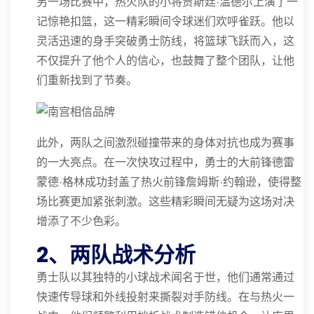
另一场比赛中，热火队的小将贾斯廷·温德尔上演了一
记惊艳扣篮，这一精彩瞬间令球迷们欢呼雀跃。他以
灵活迅速的身手突破勇士防线，将篮球飞跃而入，这
不仅提升了他个人的信心，也鼓舞了整个团队，让他
们重新找到了节奏。
此外，两队之间激烈碰撞带来的身体对抗也成为赛事
的一大亮点。在一次快攻过程中，勇士的大前锋德雷
蒙德·格林成功封盖了热火前锋詹姆斯·约翰逊，使得整
场比赛更加紧张刺激。这些精彩瞬间无疑为这场对决
增添了不少色彩。
2、两队战术分析
勇士队以其独特的小球战术闻名于世，他们通常通过
快速传导球和外线投射来撕裂对手防线。在与热火一