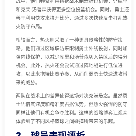
战中，他们频繁利用挡拆战术制造错位机会，让库里
和克莱·汤普森获得更多空位投篮机会。同时，勇士还
善于利用快攻来拉开比分，通过多次快速反击打乱热
火防守布局。
相较而言，热火则采取了一种更具侵略性的防守策
略。他们通过区域联防来限制勇士外线投射，同时加
强内线保护，以减少库里和汤普森切入禁区后的得分
机会。此外，热火还会尝试通过阵地战进行低位进
攻，以此来拖慢比赛节奏，从而削弱勇士快速进攻带
来的威胁。
两队在战术上的差异使得这场对决充满悬念。虽然勇
士凭借其速度和精准度占据优势，但热火强悍的防守
同样让他们有机会争夺胜利。这样的战略博弈让观众
体验到了不同风格篮球之间碰撞所带来的乐趣。
3、球员表现评析