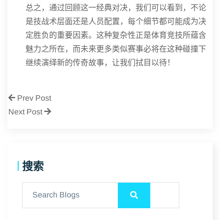
总之，通过回顾这一经典对决，我们可以看到，不论
是技战术层面还是人员配置，每个细节都可能成为决
定胜负的重要因素。这种复杂性正是体育竞技所蕴含
魅力之所在，而未来更多类似赛事必将在这种碰撞下
继续演绎新的传奇故事，让我们拭目以待！
Prev Post
Next Post
搜索