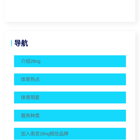
导航
介绍28ng
体育热点
体育明星
服务种类
加入南宫28ng相信品牌